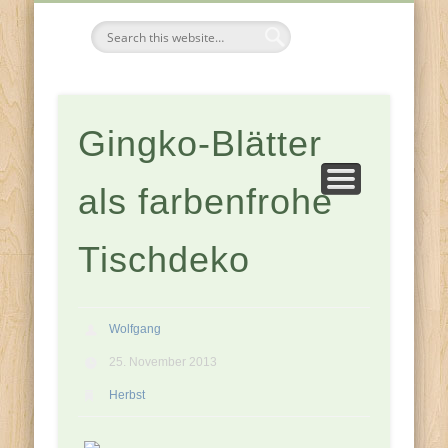
FESTE & FEIERN
KOMPONENTEN
JAHRESZEITEN
ZUHAUSE
Tischdeko-
Ideen
Gingko-Blätter
als farbenfrohe
Tischdeko
Wolfgang
25. November 2013
Herbst