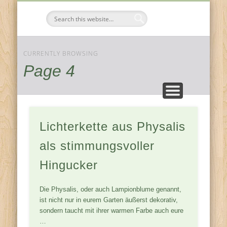
FESTE & FEIERN
KOMPONENTEN
JAHRESZEITEN
ZUHAUSE
Tischdeko-
Ideen
CURRENTLY BROWSING
Page 4
Lichterkette aus Physalis
als stimmungsvoller
Hingucker
Die Physalis, oder auch Lampionblume genannt,
ist nicht nur in eurem Garten äußerst dekorativ,
sondern taucht mit ihrer warmen Farbe auch eure
…