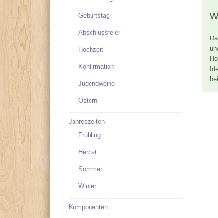
w
Geburtstag
Abschlussfeier
Da
un
Hochzeit
Ho
Konfirmation
Id
be
Jugendweihe
Ostern
Jahreszeiten
Frühling
Herbst
Sommer
Winter
Komponenten