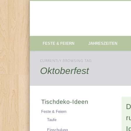
Tischdeko-Ideen
FESTE & FEIERN
JAHRESZEITEN
CURRENTLY BROWSING TAG
Oktoberfest
Tischdeko-Ideen
D
Feste & Feiern
r
Taufe
I
Einschulung