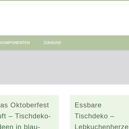
KOMPONENTEN
ZUHAUSE
as Oktoberfest
Essbare
uft – Tischdeko-
Tischdeko –
deen in blau-
Lebkuchenherze