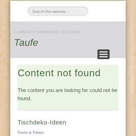
FESTE & FEIERN
KOMPONENTEN
JAHRESZEITEN
ZUHAUSE
Tischdeko-
Ideen
CURRENTLY BROWSING CATEGORY
Taufe
Content not found
The content you are looking for could not be
found.
Tischdeko-Ideen
Feste & Feiern