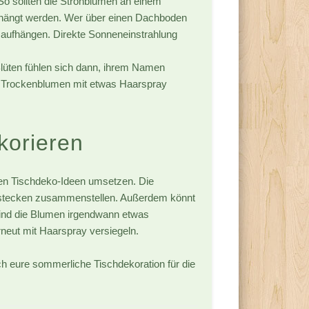
So sollten die Strohblumen an einem
fgehängt werden. Wer über einen Dachboden
t aufhängen. Direkte Sonneneinstrahlung
lüten fühlen sich dann, ihrem Namen
ie Trockenblumen mit etwas Haarspray
korieren
llen Tischdeko-Ideen umsetzen. Die
estecken zusammenstellen. Außerdem könnt
Sind die Blumen irgendwann etwas
rneut mit Haarspray versiegeln.
ch eure sommerliche Tischdekoration für die