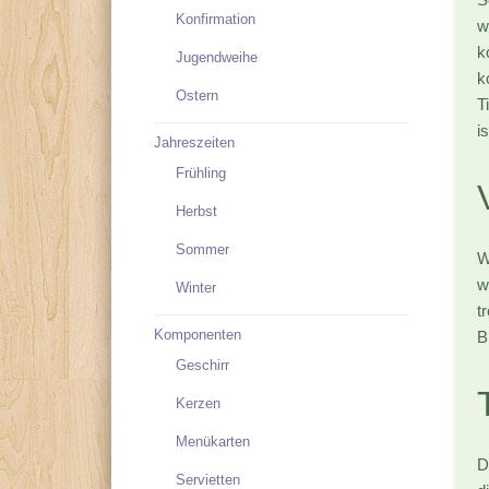
Konfirmation
w
k
Jugendweihe
k
Ostern
T
is
Jahreszeiten
Frühling
Herbst
Sommer
W
w
Winter
t
Komponenten
B
Geschirr
Kerzen
Menükarten
D
Servietten