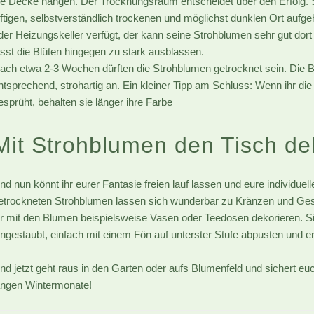
ie Decke hängen. Der Trocknungsraum entscheidet über den Erfolg. 
uftigen, selbstverständlich trockenen und möglichst dunklen Ort au
der Heizungskeller verfügt, der kann seine Strohblumen sehr gut dor
ässt die Blüten hingegen zu stark ausblassen.
ach etwa 2-3 Wochen dürften die Strohblumen getrocknet sein. Die B
ntsprechend, strohartig an. Ein kleiner Tipp am Schluss: Wenn ihr d
esprüht, behalten sie länger ihre Farbe
Mit Strohblumen den Tisch de
nd nun könnt ihr eurer Fantasie freien lauf lassen und eure individue
etrockneten Strohblumen lassen sich wunderbar zu Kränzen und G
hr mit den Blumen beispielsweise Vasen oder Teedosen dekorieren. 
ingestaubt, einfach mit einem Fön auf unterster Stufe abpusten und e
nd jetzt geht raus in den Garten oder aufs Blumenfeld und sichert eu
angen Wintermonate!