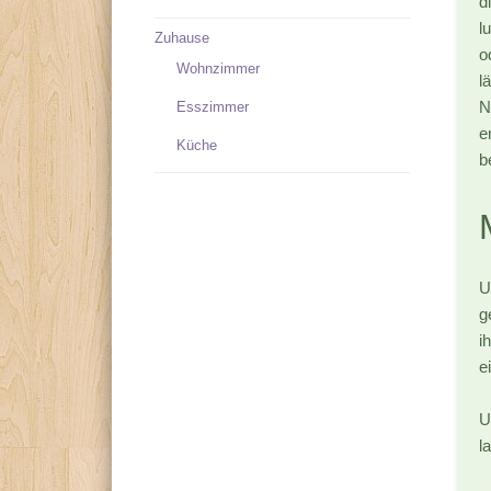
d
l
Zuhause
o
Wohnzimmer
l
N
Esszimmer
e
Küche
b
U
g
i
e
U
l