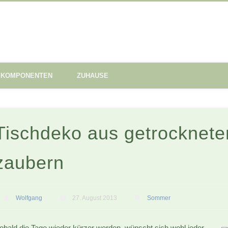
KOMPONENTEN
ZUHAUSE
Tischdeko aus getrocknet
zaubern
Wolfgang
27. August 2013
Sommer
obald die Tage wieder kürzer werden, wünscht sich wohl jeder,