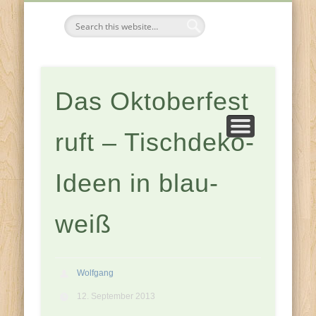
FESTE & FEIERN
KOMPONENTEN
JAHRESZEITEN
ZUHAUSE
Tischdeko-
Ideen
Das Oktoberfest
ruft – Tischdeko-
Ideen in blau-
weiß
Wolfgang
12. September 2013