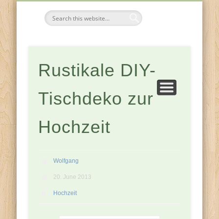
FESTE & FEIERN
KOMPONENTEN
JAHRESZEITEN
ZUHAUSE
Tischdeko-
Ideen
Rustikale DIY-
Tischdeko zur
Hochzeit
Wolfgang
20. June 2013
Hochzeit