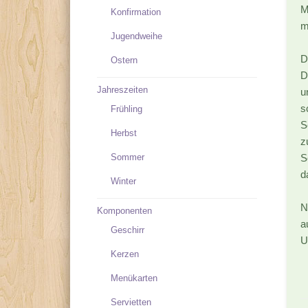
M
Konfirmation
m
Jugendweihe
D
Ostern
D
Jahreszeiten
u
s
Frühling
S
Herbst
z
Sommer
S
d
Winter
N
Komponenten
a
Geschirr
U
Kerzen
Menükarten
Servietten