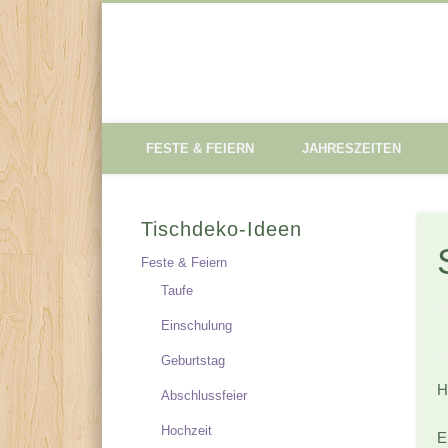
Tischdeko-Ideen
FESTE & FEIERN
JAHRESZEITEN
Tischdeko-Ideen
Feste & Feiern
Taufe
Einschulung
Geburtstag
H
Abschlussfeier
Hochzeit
E