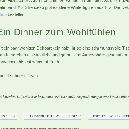
oten Filztaschen. Als Tischläufer verwendet Ihr ein rotes Sizoflor so
atinband. Als Streudeko gibt es kleine Winterfiguren aus Filz. Die Deko
hop
bestellen.
Ein Dinner zum Wohlfühlen
it ein paar wenigen Dekoartikeln habt Ihr so eine stimmungsvolle Tis
andumdrehen eine festliche und gemütliche Atmosphäre geschaffen.
orweihnachtszeit wünscht Euch,
uer Tischdeko-Team
ildquelle: http://www.tischdeko-shop.de/images/categories/Tischdek
tischdeko
Tischdeko für die Weihnachtsfeier
Tischdeko Weihnachte