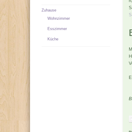
r
S
Zuhause
S
Wohnzimmer
Esszimmer
Küche
M
H
V
E
B