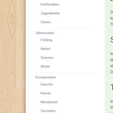
Konfirmation
D
Jugendweihe
l
Ostern
T
Jahreszeiten
Frühling
Herbst
I
Sommer
b
a
Winter
D
Komponenten
Geschirr
Kerzen
I
Menükarten
W
Servietten