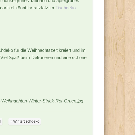
wie dunkelgrünes Taftband und apfelgrünes
artikel könnt ihr ratzfatz im
Tischdeko
chdeko für die Weihnachtszeit kreiert und im
 Viel Spaß beim Dekorieren und eine schöne
o-Weihnachten-Winter-Strick-Rot-Gruen.jpg
n
Wintertischdeko