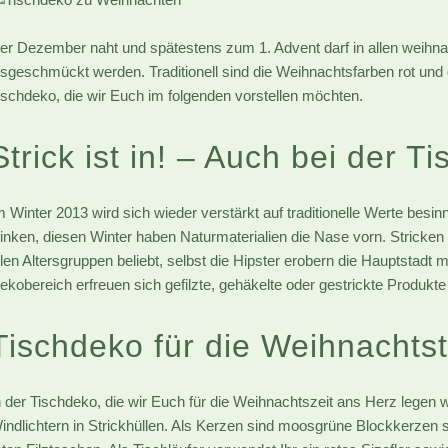
er Dezember naht und spätestens zum 1. Advent darf in allen weihn
osgeschmückt werden. Traditionell sind die Weihnachtsfarben rot und 
ischdeko, die wir Euch im folgenden vorstellen möchten.
Strick ist in! – Auch bei der T
m Winter 2013 wird sich wieder verstärkt auf traditionelle Werte besin
linken, diesen Winter haben Naturmaterialien die Nase vorn. Stricken u
llen Altersgruppen beliebt, selbst die Hipster erobern die Hauptstadt
ekobereich erfreuen sich gefilzte, gehäkelte oder gestrickte Produkte 
Tischdeko für die Weihnachtst
n der Tischdeko, die wir Euch für die Weihnachtszeit ans Herz legen wo
indlichtern in Strickhüllen. Als Kerzen sind moosgrüne Blockkerzen s