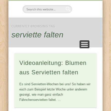
FESTE & FEIERN
KOMPONENTEN
JAHRESZEITEN
ZUHAUSE
Tischdeko-
Ideen
CURRENTLY BROWSING TAG
serviette falten
Videoanleitung: Blumen
aus Servietten falten
Es sind Servietten-Wochen bei uns! So haben wir
euch zum Beispiel letzte Woche unter anderem
gezeigt, wie man ganz einfach
Fähnchenservietten faltet. …