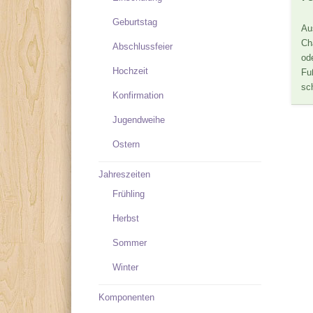
Geburtstag
Au
Ch
Abschlussfeier
od
Hochzeit
Fu
sc
Konfirmation
Jugendweihe
Ostern
Jahreszeiten
Frühling
Herbst
Sommer
Winter
Komponenten