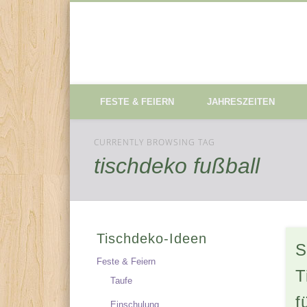
Tischdeko-Ideen
FESTE & FEIERN
JAHRESZEITEN
CURRENTLY BROWSING TAG
tischdeko fußball
Tischdeko-Ideen
S
Feste & Feiern
T
Taufe
f
Einschulung