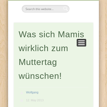
FESTE & FEIERN
KOMPONENTEN
JAHRESZEITEN
ZUHAUSE
Tischdeko-
Ideen
Was sich Mamis
wirklich zum
Muttertag
wünschen!
Wolfgang
12. May 2013