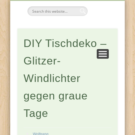
FESTE & FEIERN
KOMPONENTEN
JAHRESZEITEN
ZUHAUSE
Tischdeko-
Ideen
DIY Tischdeko –
Glitzer-
Windlichter
gegen graue
Tage
Wolfgang