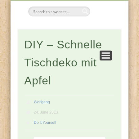
FESTE & FEIERN
KOMPONENTEN
JAHRESZEITEN
ZUHAUSE
Tischdeko-
Ideen
DIY – Schnelle
Tischdeko mit
Apfel
Wolfgang
24. June 2013
Do It Yourself